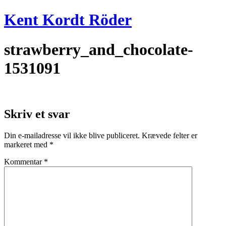
Videre
Kent Kordt Röder
til
indhold
strawberry_and_chocolate-
1531091
Skriv et svar
Din e-mailadresse vil ikke blive publiceret.
Krævede felter er
markeret med
*
Kommentar
*