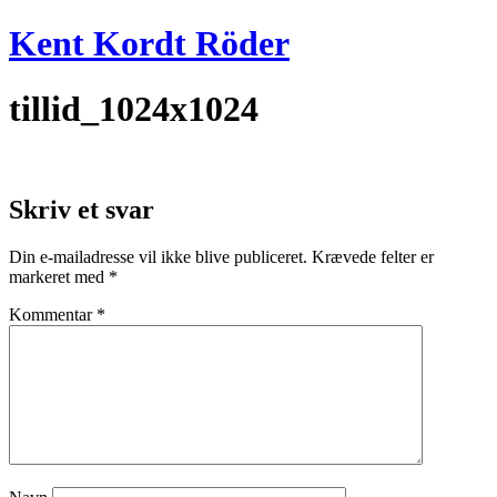
Videre
Kent Kordt Röder
til
indhold
tillid_1024x1024
Skriv et svar
Din e-mailadresse vil ikke blive publiceret.
Krævede felter er
markeret med
*
Kommentar
*